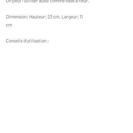
On peut l'utiliser aussi comme vase à fleur.
Dimension: Hauteur: 23 cm, Largeur: 11
cm
Conseils d'utilisation :
NE PAS METTRE D'EAU DANS LE
REFROIDISSEUR À VIN
• Pour une meilleure conservation du vin,
placez le refroidisseur à vin au
congélateur pendant 60 minutes.
• Vous pouvez placez également votre
bouteille au réfrigérateur avec le
rafraichisseur pendant 90 minutes
• Nos tests montrent qu'une bouteille qui
est à 8 degrés Celsius (46F) à sa sortie du