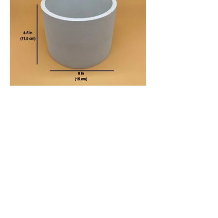
Nos pots pour plantes d'intérieures de
design minimaliste et de forme rond ou
carré d'un diamètre de 15 cm (6 pouces)
agrémenteront votre décor.
Les pots peuvent être blanc ou de
couleurs marbrés.
Précédent