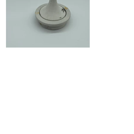
Ces petis pot pour épices diverses sèches
amènent un décor original à la mise en
place de la table.
Vos convives seront intriqués par le design
de ces pots.
Dimension: 8 cm de large, 7 cm de haut
Précédent
Prochain