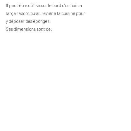
Il peut être utilisé sur le bord d'un bain a
large rebord ou au l'évier à la cuisine pour
y déposer des éponges.
Ses dimensions sont de:
Hauteur: 2cm, Largeur:11 cm, Longueur:
23.5 cm
Précédent
Prochain